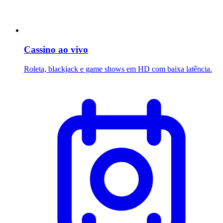
Cassino ao vivo
Roleta, blackjack e game shows em HD com baixa latência.