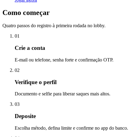
Como começar
Quatro passos do registro à primeira rodada no lobby.
01
Crie a conta
E-mail ou telefone, senha forte e confirmação OTP.
02
Verifique o perfil
Documento e selfie para liberar saques mais altos.
03
Deposite
Escolha método, defina limite e confirme no app do banco.