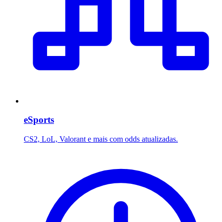
eSports
CS2, LoL, Valorant e mais com odds atualizadas.