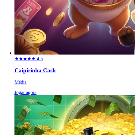
★★★★★
4.5
Caipirinha Cash
Média
Jogar agora