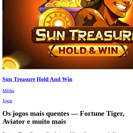
Sun Treasure Hold And Win
Média
Jogar
Os jogos mais quentes — Fortune Tiger,
Aviator e muito mais